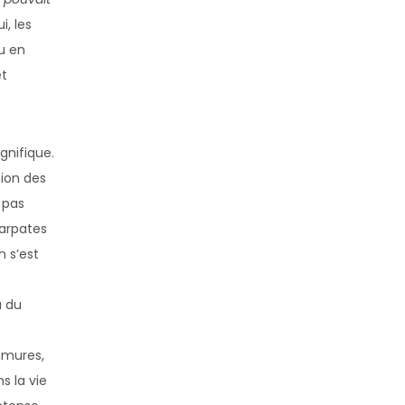
i, les
ou en
et
gnifique.
tion des
 pas
Carpates
 s’est
a du
amures,
s la vie