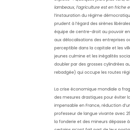
lambeaux, l’agriculture est en friche e
l’instauration du régime démocratiqu
prudent à l’égard des sirènes libéral
équipe de centre-droit au pouvoir 
aux délocalisations des entreprises o
perceptible dans la capitale et les vi
jeunes culmine et les inégalités socia
doubler par des grosses cylindrées au
rebadgée) qui occupe les routes régi
La crise économique mondiale a fragi
des mesures drastiques pour éviter la 
impensable en France, réduction d’u
professeur de langue vivante avec 25
la fonderie et des mineurs dépasse à 
certains m’ont fait part de leur nost