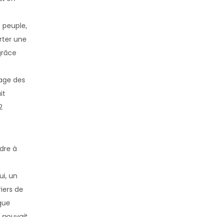
e peuple,
rter une
grâce
mage des
it
2
dre à
i, un
iers de
 que
 pouvait