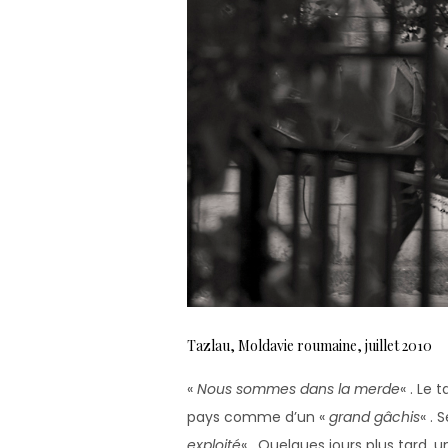
Tazlau, Moldavie roumaine, juillet 2010
«
Nous sommes dans la merde
« . Le 
pays comme d’un «
grand gâchis
« . 
exploité
« . Quelques jours plus tard,