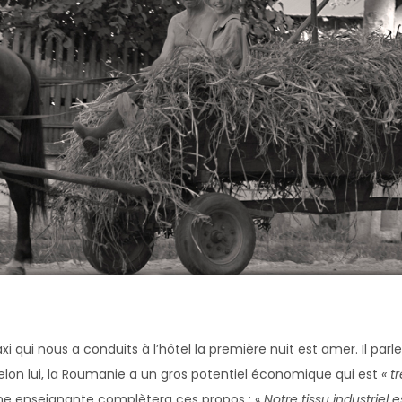
taxi qui nous a conduits à l’hôtel la première nuit est amer. Il parl
Selon lui, la Roumanie a un gros potentiel économique qui est
« t
 une enseignante complètera ces propos : «
Notre tissu industriel e