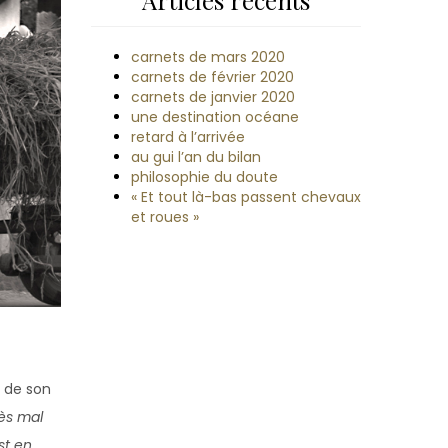
Articles récents
carnets de mars 2020
carnets de février 2020
carnets de janvier 2020
une destination océane
retard à l’arrivée
au gui l’an du bilan
philosophie du doute
« Et tout là-bas passent chevaux
et roues »
e de son
rès mal
st en