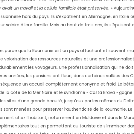
avait un travail et la cellule familiale était préservée.
» Aujourd’hu
sionnelle hors du pays. Ils s’expatrient en Allemagne, en Italie 
 salaire à leur famille. Mais au bout de trois ans, ils s’épuisent 
sme, parce que la Roumanie est un pays attachant et souvent ma
de valorisation des ressources naturelles et une professionnalisa
 durablement les voyageurs. Une professionnalisation qui ne doit
res années, les pensions ont fleuri, dans certaines vallées des 
nséquence un accueil complètement anonyme et froid. Le béton
de la côte de la Mer Noire et le syndrome « Costa Brava » gagne
es sites d’une grande beauté, jusqu’aux portes mêmes du Delt
s sont menées pour préserver l’authenticité de la Roumanie. Le
ment chez l’habitant, notamment en Moldavie et dans le Mar
pplémentaires tout en permettant au touriste de s’immiscer dan