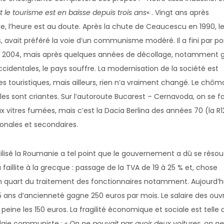
t le tourisme est en baisse depuis trois ans
« . Vingt ans après
e, l’heure est au doute. Après la chute de Ceaucescu en 1990, l
es, avait préféré la voie d’un communisme modéré. Il a fini par po
en 2004, mais après quelques années de décollage, notamment 
ccidentales, le pays souffre. La modernisation de la société est
lles touristiques, mais ailleurs, rien n’a vraiment changé. Le chô
les sont criantes. Sur l’autoroute Bucarest – Cernavoda, on se fa
x vitres fumées, mais c’est la Dacia Berlina des années 70 (la R1
onales et secondaires.
lisé la Roumanie a tel point que le gouvernement a dû se résou
faillite à la grecque : passage de la TVA de 19 à 25 % et, chose
n quart du traitement des fonctionnaires notamment. Aujourd’hu
 ans d’ancienneté gagne 250 euros par mois. Le salaire des ouvr
peine les 150 euros. La fragilité économique et sociale est telle
algie communiste : «
On ne pouvait pas avoir deux voitures, on ne