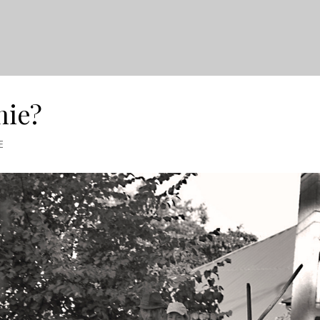
nie?
E