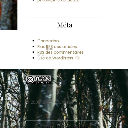
philosophie du doute
Méta
Connexion
Flux
RSS
des articles
RSS
des commentaires
Site de WordPress-FR
© 2009-2019 – GEASTER