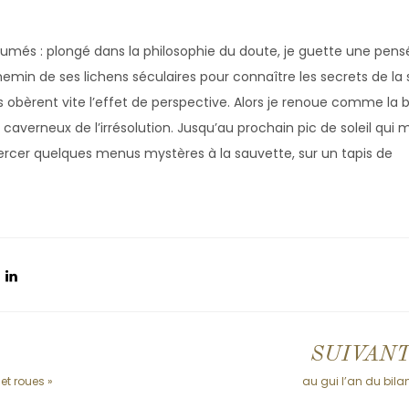
humés : plongé dans la philosophie du doute, je guette une pen
hemin de ses lichens séculaires pour connaître les secrets de la
cs obèrent vite l’effet de perspective. Alors je renoue comme la
caverneux de l’irrésolution. Jusqu’au prochain pic de soleil qui 
ercer quelques menus mystères à la sauvette, sur un tapis de
SUIVAN
et roues »
au gui l’an du bila