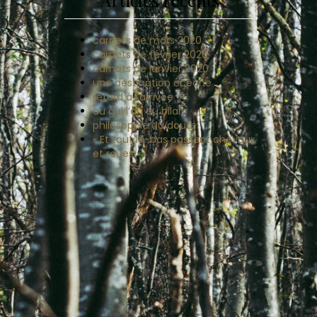
Articles récents
carnets de mars 2020
carnets de février 2020
carnets de janvier 2020
une destination océane
retard à l’arrivée
au gui l’an du bilan
philosophie du doute
« Et tout là-bas passent chevaux
et roues »