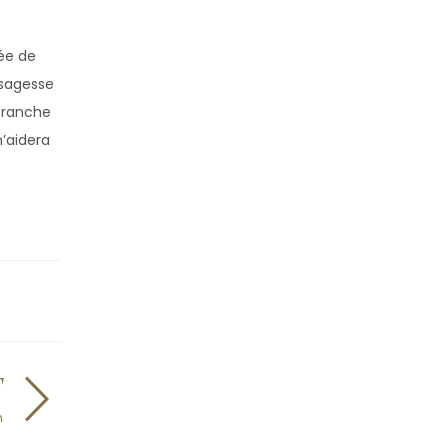
sée de
 sagesse
 branche
m’aidera
T
n