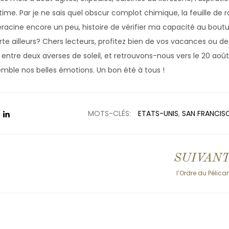
time. Par je ne sais quel obscur complot chimique, la feuille de 
acine encore un peu, histoire de vérifier ma capacité au boutu
erte ailleurs? Chers lecteurs, profitez bien de vos vacances ou d
 entre deux averses de soleil, et retrouvons-nous vers le 20 août
ble nos belles émotions. Un bon été à tous !
MOTS-CLÉS:
ETATS-UNIS
,
SAN FRANCIS
SUIVAN
l’Ordre du Pélica