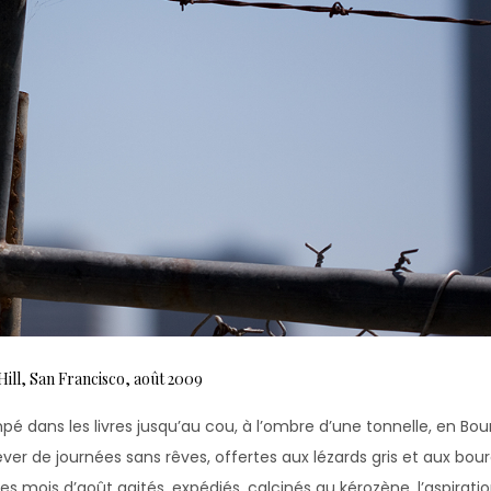
ill, San Francisco, août 2009
pé dans les livres jusqu’au cou, à l’ombre d’une tonnelle, en Bo
rêver de journées sans rêves, offertes aux lézards gris et aux bou
es mois d’août agités, expédiés, calcinés au kérozène, l’aspiratio