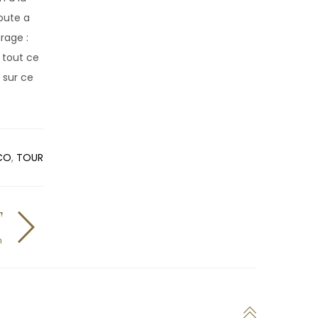
route a
rage :
e tout ce
 sur ce
CO
,
TOUR
T
n