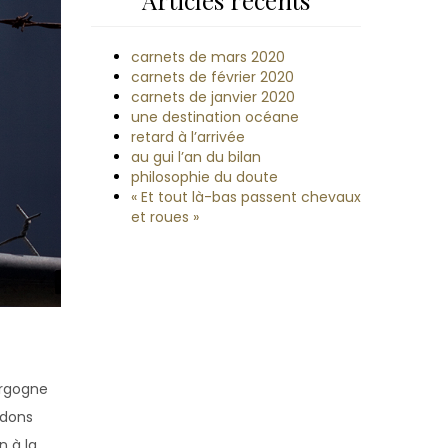
Articles récents
carnets de mars 2020
carnets de février 2020
carnets de janvier 2020
une destination océane
retard à l’arrivée
au gui l’an du bilan
philosophie du doute
« Et tout là-bas passent chevaux
et roues »
urgogne
rdons
n à la