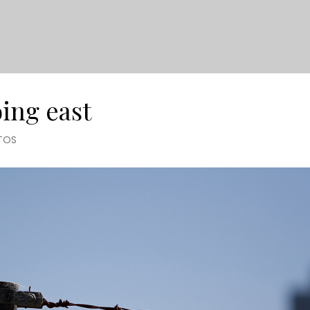
oing east
TOS