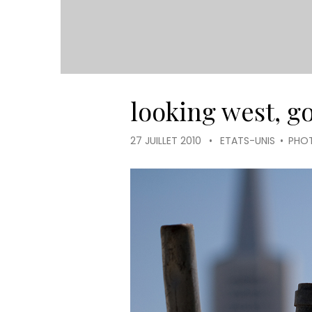
looking west, g
27 JUILLET 2010
•
ETATS-UNIS
•
PHO