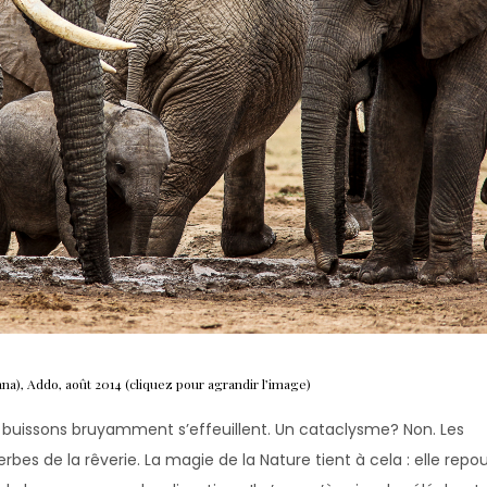
na), Addo, août 2014 (cliquez pour agrandir l’image)
es buissons bruyamment s’effeuillent. Un cataclysme? Non. Les
bes de la rêverie. La magie de la Nature tient à cela : elle repo