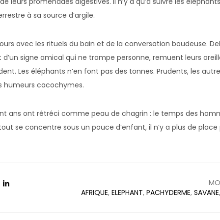
e de leurs promenades digestives. Il n’y a qu’à suivre les éléphant
restre à sa source d’argile.
ours avec les rituels du bain et de la conversation boudeuse. D
t d’un signe amical qui ne trompe personne, remuent leurs oreill
ndent. Les éléphants n’en font pas des tonnes. Prudents, les autr
urs humeurs cacochymes.
 cent ans ont rétréci comme peau de chagrin : le temps des hom
 tout se concentre sous un pouce d’enfant, il n’y a plus de place
MO
AFRIQUE
,
ELEPHANT
,
PACHYDERME
,
SAVANE