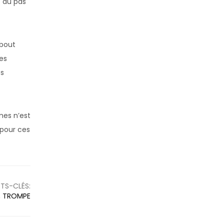
s au pas
ebout
es
es
mes n’est
 pour ces
TS-CLÉS:
,
TROMPE