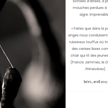
sottises d’altises, à 
mouches perdues à 
aigre. Imprenable
« Faites que dans la p
anges nous conduisent
ruisseaux touffus où t
des cerises lisses c
chair qui rit des jeunes 
(Francis Jammes,
le D
Primevères
)
Isère, avril 2013