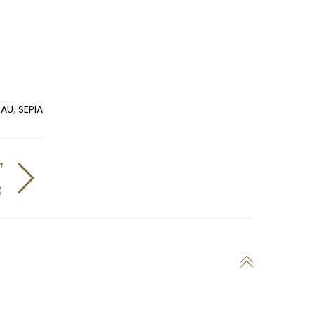
EAU
,
SEPIA
T
)