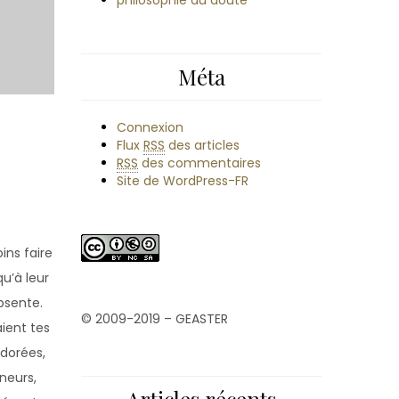
philosophie du doute
Méta
Connexion
Flux
RSS
des articles
RSS
des commentaires
Site de WordPress-FR
ins faire
qu’à leur
bsente.
© 2009-2019 – GEASTER
ient tes
rdorées,
neurs,