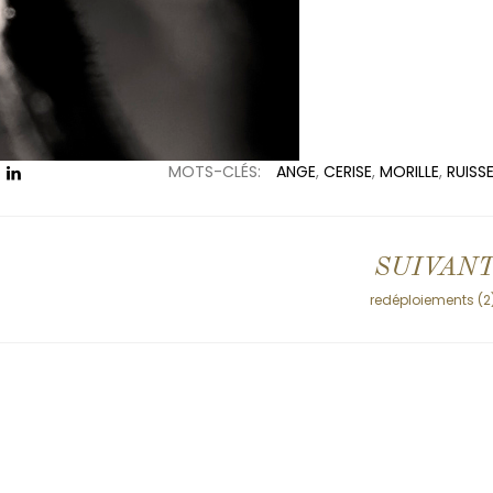
MOTS-CLÉS:
ANGE
,
CERISE
,
MORILLE
,
RUISS
SUIVAN
redéploiements (2