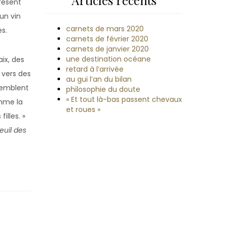
Articles récents
présent
un vin
carnets de mars 2020
s.
carnets de février 2020
carnets de janvier 2020
une destination océane
aix, des
retard à l’arrivée
 vers des
au gui l’an du bilan
remblent
philosophie du doute
« Et tout là-bas passent chevaux
omme la
et roues »
filles. »
euil des